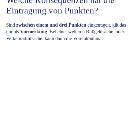
Welche Konsequenzen hat die
Eintragung von Punkten?
Sind
zwischen einem und drei Punkten
eingetragen, gilt das
nur als
Vormerkung
. Bei einer weiteren Bußgeldsache, oder
Verkehrsstrafsache, kann dann die Voreintragung
strafverschärfend
berücksichtigt werden. Wurde innerhalb
eines Jahres vor einer Geschwindigkeitsüberschreitung von 26
km/h oder mehr schon einmal eine solche Überschreitung
begangen, wird dann ein sogenanntes
Beharrlichkeitsfahrverbot
verhängt. In jedem Fall können die
Eintragungen nachteilig sein.
Ab dem Erreichen von
vier oder fünf Punkten
wird sich die
Fahrerlaubnisbehörde mit Ihnen in Verbindung setzen. Diese
versendet eine kostenpflichtige
Ermahnung
. Es werden die
einzelnen Eintragungen mitgeteilt. Weiterhin weist die Behörde
darauf hin, dass durch die
freiwillige Teilnahme an einem
Fahreignungsseminar
ein Punkt abgebaut werden kann.